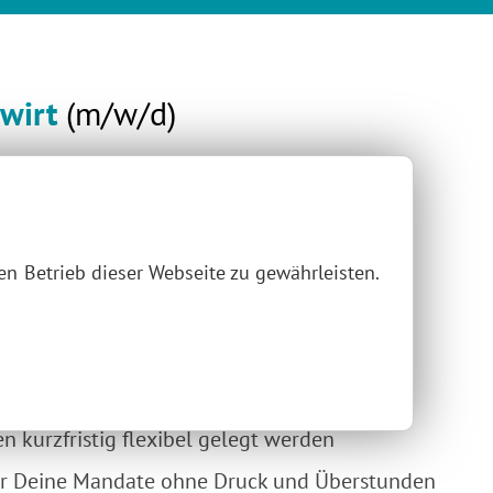
wirt
(m/w/d)
GIERTE FACHKRÄFTE (M/W/D)
.
im Bereich Steuerberatung.
n Betrieb dieser Webseite zu gewährleisten.
lt
chätzung für Deinen Einsatz
n kurzfristig flexibel gelegt werden
ür Deine Mandate ohne Druck und Überstunden