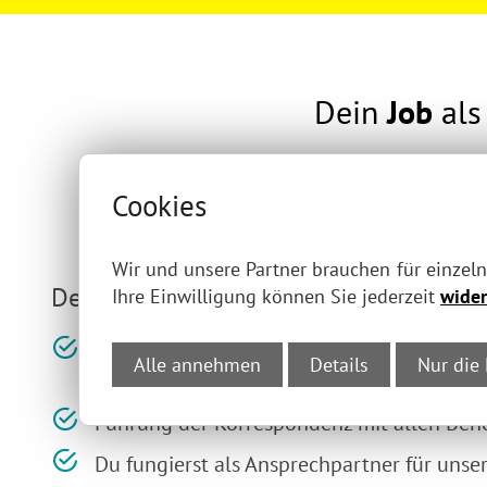
Dein
Job
al
Und weil wir weiter wachsen,
Dann werde Teil unseres T
Cookies
Wir und unsere Partner brauchen für einzel
Deine Aufgaben:
Ihre Einwilligung können Sie jederzeit
wider
Bearbeitung von Buchführungen, Jahresab
Alle annehmen
Details
Nur die
dazugehörigen Steuererklärungen
Führung der Korrespondenz mit allen Be
Du fungierst als Ansprechpartner für uns