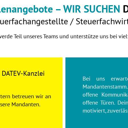
lenangebote –
WIR
SUCHEN
D
uerfachangestellte / Steuerfachwir
rde Teil unseres Teams und unterstütze uns bei viel
le DATEV-Kanzlei
Bei uns erwarte
Mandantenstamm. 
offene Kommunikat
tern betreuen wir an
offene Türen. Dei
nsere Mandanten.
motiviert, zuverlä