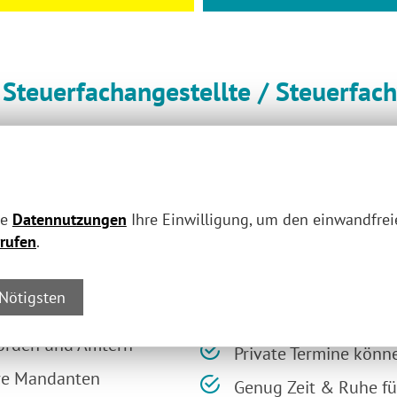
s
Steuerfachangestellte / Steuerfach
SUCHEN WIR
für unseren Standort in Chemnitz
ENGA
eams und unterstütze uns bei vielfältigen Aufgaben 
ne
Datennutzungen
Ihre Einwilligung, um den einwandfreie
Deine Benefits:
rufen
.
schlüssen und den
neben einem Topgeha
 Nötigsten
Anerkennung & Werts
hörden und Ämtern
Private Termine könne
ere Mandanten
Genug Zeit & Ruhe f