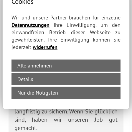
Cookies
Wir und unsere Partner brauchen für einzelne
Kreative steuerliche Lösungen
Datennutzungen
Ihre Einwilligung, um den
einwandfreien Betrieb dieser Webseite zu
Als Steuerkanzlei bringen wir sowohl
gewährleisten. Ihre Einwilligung können Sie
das nötige Know-How mit, um Ihren
jederzeit
widerrufen
.
Jahresabschluss zu erstellen, als auch die
Kreativität, um Ihnen die besten
Alle annehmen
steuerlichen Lösungen zu garantieren.
Details
Es geht nicht darum, das Finanzamt
Nur die Nötigsten
glücklich zu machen, sondern darum,
den Erfolg Ihres Unternehmens
langfristig zu sichern. Wenn Sie glücklich
sind, haben wir unseren Job gut
gemacht.