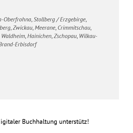
h-Oberfrohna
Stollberg / Erzgebirge
iberg
Zwickau
Meerane
Crimmitschau
Waldheim
Hainichen
Zschopau
Wilkau-
Brand-Erbisdorf
gitaler Buchhaltung unterstütz!