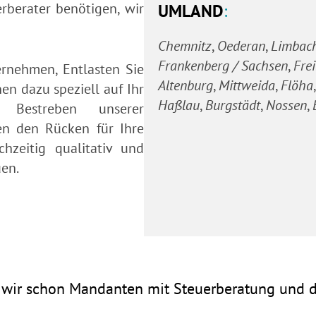
rberater benötigen, wir
UMLAND
:
Chemnitz
Oederan
Limbac
Frankenberg / Sachsen
Fre
ernehmen, Entlasten Sie
Altenburg
Mittweida
Flöha
en dazu speziell auf Ihr
Haßlau
Burgstädt
Nossen
 Bestreben unserer
en den Rücken für Ihre
chzeitig qualitativ und
uen.
wir schon Mandanten mit Steuerberatung und di