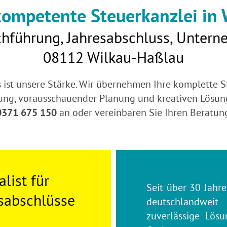
 kompetente Steuerkanzlei in
uchführung, Jahresabschluss, Unter
08112 Wilkau-Haßlau
 ist unsere Stärke. Wir übernehmen Ihre komplette St
ung, vorausschauender Planung und kreativen Lösung
0371 675 150
an oder vereinbaren Sie Ihren Beratu
list für
Seit über 30 Jahr
esabschlüsse
deutschlandwei
zuverlässige Lös